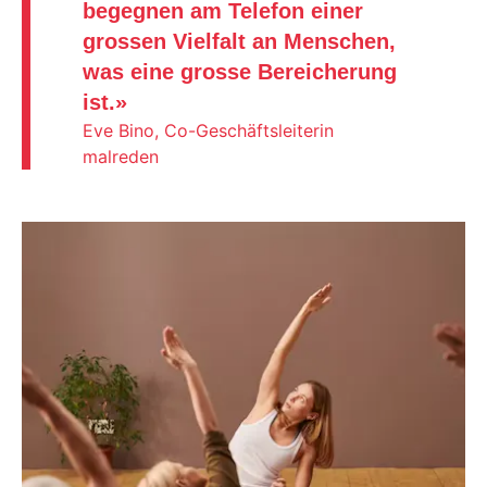
begegnen am Telefon einer
grossen Vielfalt an Menschen,
was eine grosse Bereicherung
ist.
»
Eve Bino, Co-Geschäftsleiterin
malreden